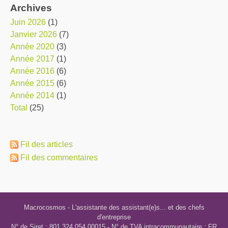
Archives
juin 2026
(1)
janvier 2026
(7)
année 2020
(3)
année 2017
(1)
année 2016
(6)
année 2015
(6)
année 2014
(1)
total
(25)
Fil des articles
Fil des commentaires
Macrocosmos
- L'assistante des assistant(e)s... et des chefs
d'entreprise
N° de Siret : 801 324 054 00015 - N° de TVA intracommunautaire : FR