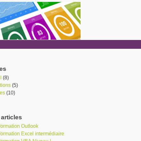
es
l
(8)
tions
(5)
es
(10)
articles
 formation Outlook
 formation Excel intermédiaire