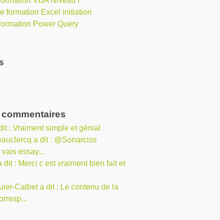
 formation VBA Niveau I
ne formation Excel initiation
 formation Power Query
s
s commentaires
dit : Vraiment simple et génial
 vais essay...
orresp...