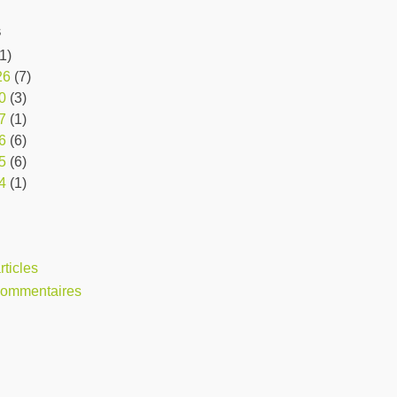
s
1)
26
(7)
0
(3)
7
(1)
6
(6)
5
(6)
4
(1)
rticles
 commentaires