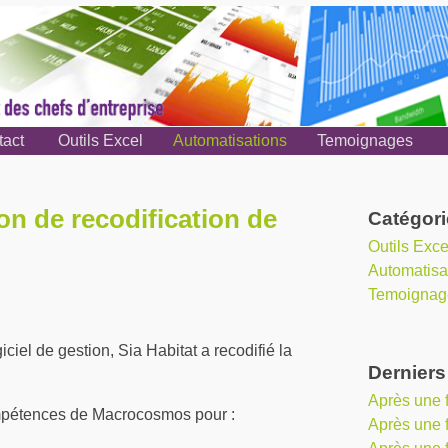
tact
Outils Excel
Automatisations
Temoignages
n de recodification de
Catégori
Outils Exce
Automatisa
Temoignag
iciel de gestion, Sia Habitat a recodifié la
Derniers 
Après une
ompétences de Macrocosmos pour :
Après une