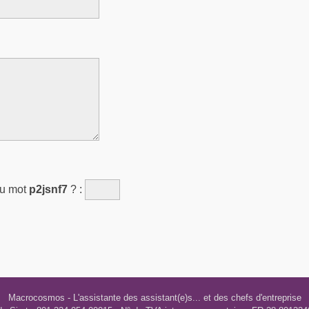
du mot
p2jsnf7
?
:
Macrocosmos
- L'assistante des assistant(e)s... et des chefs d'entreprise