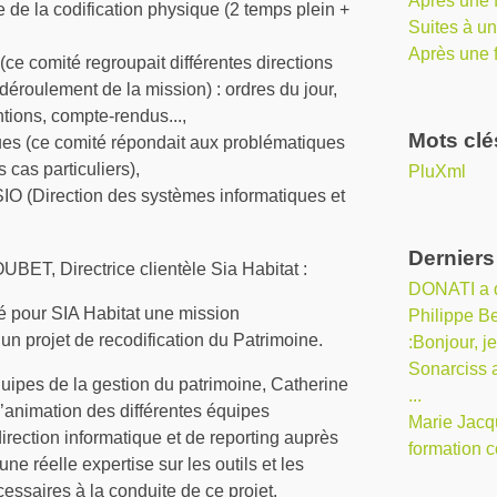
Après une
de la codification physique (2 temps plein +
Suites à u
Après une
(ce comité regroupait différentes directions
 déroulement de la mission) : ordres du jour,
ntions, compte-rendus...,
Mots clé
ues (ce comité répondait aux problématiques
 cas particuliers),
PluXml
DSIO (Direction des systèmes informatiques et
Dernier
UBET, Directrice clientèle Sia Habitat :
DONATI a 
é pour SIA Habitat une mission
Philippe Beauclercq a dit : @Sonarciss
 projet de recodification du Patrimoine.
:Bonjour, je
Sonarciss a dit : Merci c est vraiment bien fait et
uipes de la gestion du patrimoine, Catherine
...
’animation des différentes équipes
Marie Jacquier-Calbet a dit : Le contenu de la
irection informatique et de reporting auprès
formation c
ne réelle expertise sur les outils et les
cessaires à la conduite de ce projet.