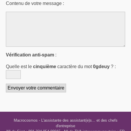
Contenu de votre message :
Vérification anti-spam
:
Quelle est le
cinquième
caractère du mot
0gdeuy
?
:
Macrocosmos
- L'assistante des assistant(e)s... et des chefs
d'entreprise