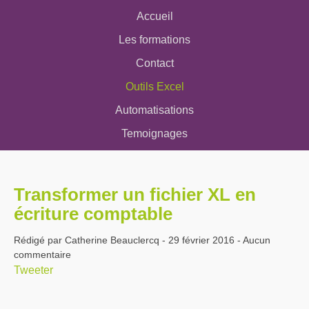
Accueil
Les formations
Contact
Outils Excel
Automatisations
Temoignages
Transformer un fichier XL en
écriture comptable
Rédigé par Catherine Beauclercq - 29 février 2016 - Aucun
commentaire
Tweeter